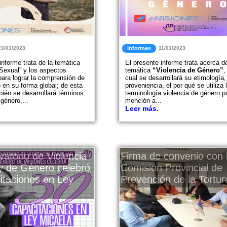
23/01/2023
Informes
11/01/2023
informe trata de la temática
El presente informe trata acerca de
 Sexual” y los aspectos
temática
“Violencia de Género”
,
para lograr la comprensión de
cual se desarrollará su etimología,
 en su forma global; de esta
proveniencia, el por qué se utiliza 
ién se desarrollará términos
terminología violencia de género p
género,...
mención a...
Leer más.
vatorio de Violencia
Firma de convenio con 
 y de Género celebró
Comisión Provincial de
itaciones en Ley
Prevención de la Tortur