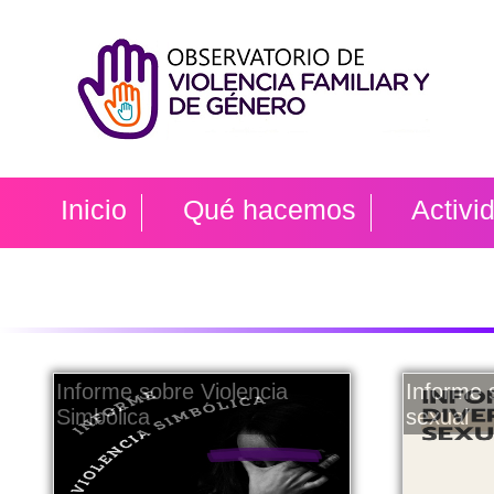
Inicio
Qué hacemos
Activi
Informe sobre Violencia
Informe 
Simbólica
sexual