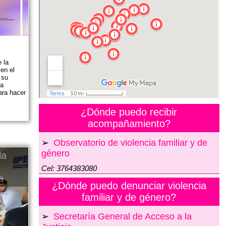
 la
 en el
 su
la
ara hacer
¿Dónde puedo recibir
acompañamiento?
➢
Observatorio de violencia familiar y de
género
la
Cel: 3764383080
a
¿Dónde puedo denunciar violencia
familiar y de género?
➢
Secretaría General de Acceso a la