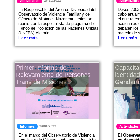
Actividades
20/10/2022
Actividades
La Responsable del Área de Diversidad del
Desde 2003,
Observatorio de Violencia Familiar y de
cabo anualm
Género de Misiones Nazarena Fleitas se
el que refer
reunió con la especialista de programa del
nacionales e
Fondo de Población de las Naciones Unidas
debaten los 
(UNFPA) Victoria...
materia de s
Leer más.
Leer más.
Primer Informe del
Capacita
Relevamiento de Personas
identida
Trans de Misiones
Gendarm
Informes
26/08/2022
Actividades
En el marco del Observatorio de Violencia
El Observat
Familiar y de Género, junto con al Instituto
en diversid