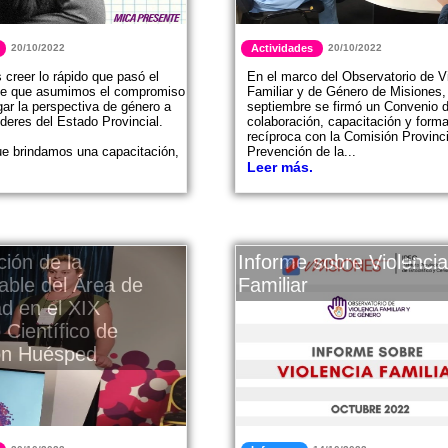
20/10/2022
Actividades
20/10/2022
creer lo rápido que pasó el
En el marco del Observatorio de V
de que asumimos el compromiso
Familiar y de Género de Misiones,
gar la perspectiva de género a
septiembre se firmó un Convenio 
deres del Estado Provincial.
colaboración, capacitación y form
recíproca con la Comisión Provinci
e brindamos una capacitación,
Prevención de la...
Leer más.
ción de la
Informe sobre Violencia
ble del Área de
Familiar
ad en el XIX
 Científico de
ón Huésped