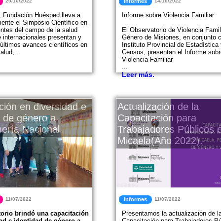
20/10/2022
Informes
14/10/2022
 Fundación Huésped lleva a
Informe sobre Violencia Familiar
ente el Simposio Científico en
entes del campo de la salud
El Observatorio de Violencia Famil
 internacionales presentan y
Género de Misiones, en conjunto c
últimos avances científicos en
Instituto Provincial de Estadística
alud,...
Censos, presentan el Informe sobr
Violencia Familiar
...
Leer más.
ción en diversidad e
Actualización de la
d de género a
Capacitación para
ería Nacional
Trabajadores Públicos 
Micaela(Año 2022).
11/07/2022
Informes
11/07/2022
orio brindó una capacitación
Presentamos la actualización de l
ad e identidad de género a
Capacitación para Trabajadores Pú