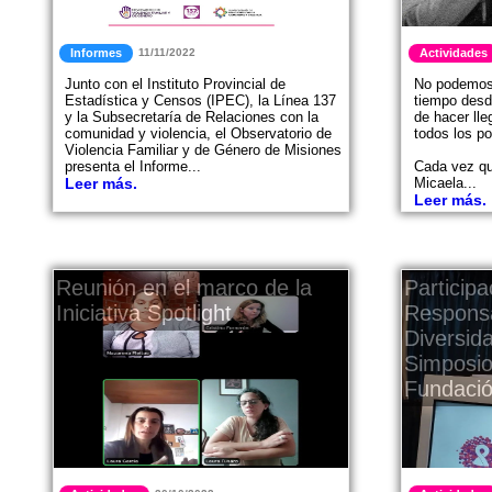
Informes
11/11/2022
Actividades
Junto con el Instituto Provincial de
No podemos 
Estadística y Censos (IPEC), la Línea 137
tiempo des
y la Subsecretaría de Relaciones con la
de hacer lle
comunidad y violencia, el Observatorio de
todos los po
Violencia Familiar y de Género de Misiones
presenta el Informe...
Cada vez qu
Leer más.
Micaela...
Leer más.
Reunión en el marco de la
Participa
Iniciativa Spotlight
Responsa
Diversid
Simposio
Fundaci