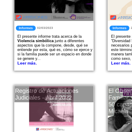
Informes
02/03/2023
Informes
El presente informe trata acerca de la
El presente 
Violencia simbólica
junto a diferentes
“Diversidad
aspectos que la compone, desde, qué se
necesarios 
entiende por esta, qué es, cómo se ejerce y
este término
si la familia puede ser un espacio en donde
manera tamb
se genere y...
como sexo, 
Leer más.
Leer más.
Registro de Actuaciones
El Obser
Judiciales - Abril 2022
Familiar
50 capac
Micaela