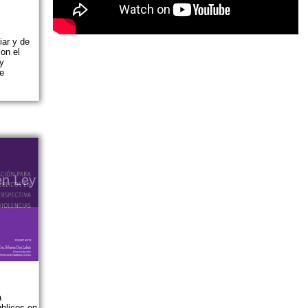
iar y de
on el
 y
e
en Ley
a
blicos en