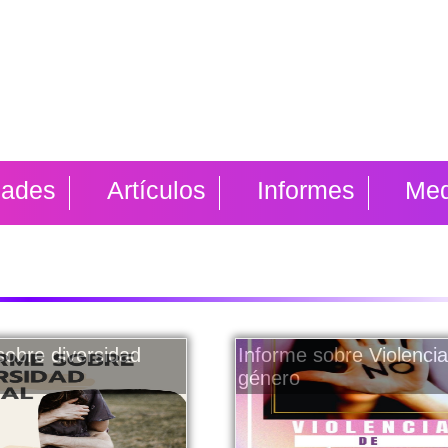
dades
Artículos
Informes
Med
sobre diversidad
Informe sobre Violenci
género