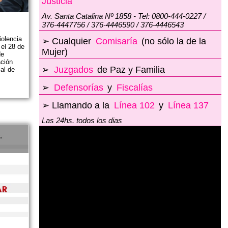
Justicia
Av. Santa Catalina Nº 1858 - Tel: 0800-444-0227 /
376-4447756 / 376-4446590 / 376-4446543
iolencia
➢ Cualquier
Comisaría
(no sólo la de la
 el 28 de
Mujer)
de
ación
➢
Juzgados
de Paz y Familia
al de
➢
Defensorías
y
Fiscalías
➢ Llamando a la
Línea 102
y
Línea 137
Las 24hs. todos los dias