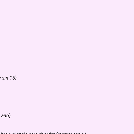
TICIAS
quio Argentino de
Informe sobre
ica
Caracterización de las
Consultas de Autoevalu
Niveles de Riesgo
Identificados y Arquitec
de Retroalimentación d
Dispositivo