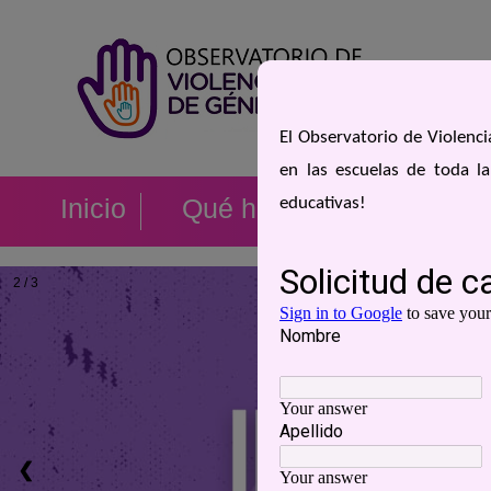
El Observatorio de Violenc
en las escuelas de toda la
Inicio
Qué hacemos
Activi
educativas!
2 / 3
❮