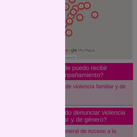
¿Dónde puedo recibir
acompañamiento?
➢
Observatorio de violencia familiar y de
género
Cel: 3764383080
ación,
¿Dónde puedo denunciar violencia
familiar y de género?
tura
el
➢
Secretaría General de Acceso a la