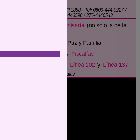
Justicia
Av. Santa Catalina Nº 1858 - Tel: 0800-444-0227 /
376-4447756 / 376-4446590 / 376-4446543
sultados
➢ Cualquier
Comisaría
(no sólo la de la
de guías
Mujer)
or el
n de
➢
Juzgados
de Paz y Familia
ístico.
➢
Defensorías
y
Fiscalías
➢ Llamando a la
Línea 102
y
Línea 137
Las 24hs. todos los dias
JER
DAS