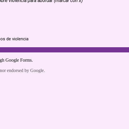
22/06/2026
Informes
21/05/2026
 17 de junio de 2026, se publicó
El presente informe analiza los re
 el Libro de Resúmenes del LII
obtenidos a partir de un conjunto 
entino de Estadística, la última
de autoadministración elaboradas p
ste prestigioso encuentro
equipo perteneciente a la Direcció
ue se realiza en Posadas
Metodología y Relevamiento Estad
...
Estas herramientas...
Leer más.
E SOBRE EL
SITUACIÓN DE LA MU
O DE CONDUCTAS
EN MISIONES Y
SGO Y
AGLOMERADO POSA
CIÓN EN
CENTES
RIZADOS