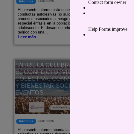
Informes
21/04/2026
Informes
El presente informe está centrado en las
El presente 
conductas autolesivas no suicidas y en los
interinstituc
procesos asociados al riesgo suicida, con
caracteriza
especial énfasis en la población
consumos pr
adolescente. El desarrollo articula un marco
psicosocial
teórico con una...
adolescente 
Leer más.
Leer más.
ENTRE LA CELEBRACIÓN Y
INFORM
EL CONFLICTO: VIOLENCIA
2025: Co
COLECTIVA, CONVIVENCIA
Practica
Y BIENESTAR SOCIAL EN
encierro
EVENTOS
Informes
23/01/2026
Informes
El presente informe aborda la violencia
El Área de 