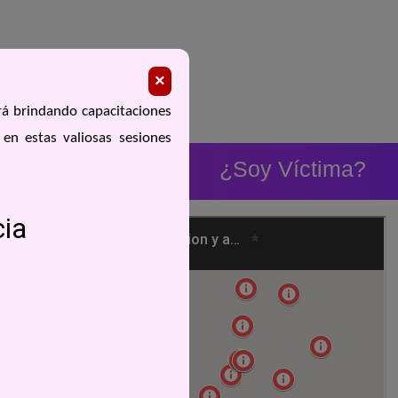
×
rá brindando capacitaciones
 en estas valiosas sesiones
ios
Recursos
¿Soy Víctima?
❯