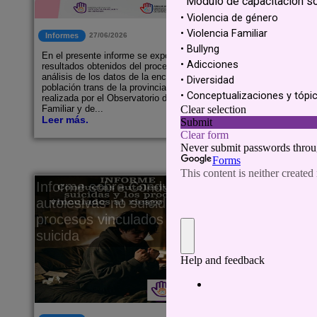
Informes
27/06/2026
Informes
En el presente informe se exponen los
El miércoles
resultados obtenidos del procesamiento y
oficialmente
análisis de los datos de la encuesta a la
Coloquio Arg
población trans de la provincia de Misiones,
edición de e
realizada por el Observatorio de Violencia
académico q
Familiar y de...
Misiones por
Leer más.
Leer más.
Informe sobre Conductas
INFORM
autolesivas no suicidas y los
ESTUDI
procesos vinculados al riesgo
DE RIE
suicida
PREVEN
ADOLES
ESCOLA