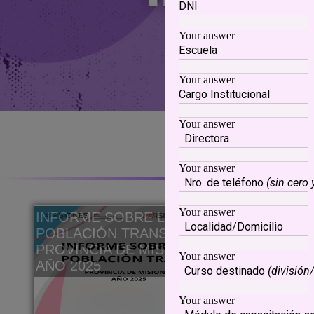
NO
INFORME SOBRE LA
LII Colo
POBLACIÓN TRANS DE LA
Estadíst
PROVINCIA DE MISIONES
AÑO 2025