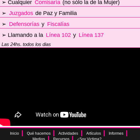
➢ Cualquier
Comisaría
(no sólo la de la Mujer)
➢
Juzgados
de Paz y Familia
➢
Defensorías
y
Fiscalías
➢ Llamando a la
Línea 102
y
Línea 137
Las 24hs. todos los dias
Inicio
Qué hacemos
Actividades
Artículos
Informes
Medios
Recursos
¿Soy Victima?