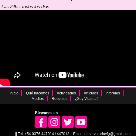
Las 24hs. todos los dias
Inicio
Qué hacemos
Actividades
Artículos
Informes
Medios
Recursos
¿Soy Victima?
Búscanos en
|| Tel: +54 0376 447014 / 447018 || Email: observatoriovfg@gmail.com ||