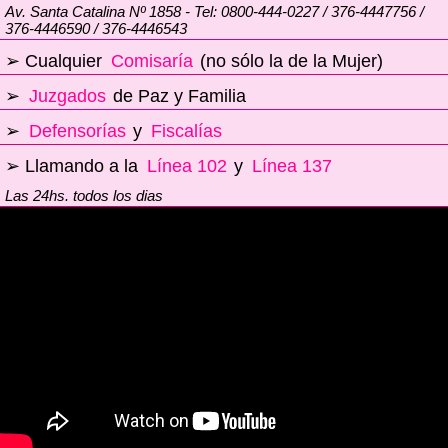
Av. Santa Catalina Nº 1858 - Tel: 0800-444-0227 / 376-4447756 /
376-4446590 / 376-4446543
➢ Cualquier
Comisaría
(no sólo la de la Mujer)
➢
Juzgados
de Paz y Familia
➢
Defensorías
y
Fiscalías
➢ Llamando a la
Línea 102
y
Línea 137
Las 24hs. todos los dias